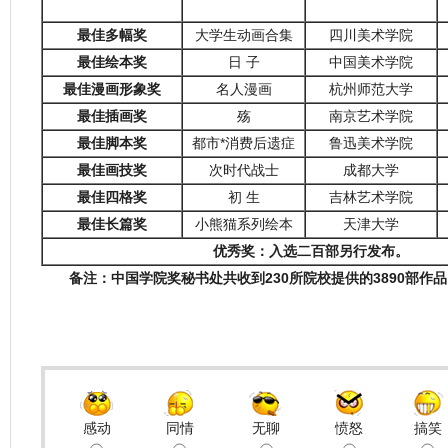
最佳多幅奖
大学生动画合集
四川美术学院
最佳绘本奖
日 子
中国美术学院
最佳漫画形象奖
名人漫画
杭州师范大学
最佳插画奖
殇
南京艺术学院
最佳脚本奖
都市*消费后遗症
鲁迅美术学院
最佳画技奖
次时代战士
成都大学
最佳四格奖
初 生
吉林艺术学院
最佳长篇奖
小熊猫系列绘本
天津大学
优秀奖：入选二百部另行发布。
备注：中国学院奖秘书处共收到
230
所院校提供的
3890
部作品
感动
同情
无聊
愤怒
搞笑