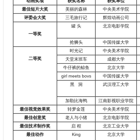
动画奖项
获奖名称
获奖单位
最佳短片大奖
美丽的森林
中央美术学院
评委会大奖
三毛旅行记
辉煌动画公司
罐 头
北京电影学院
一等奖
抢狮头
中国传媒大学
时光记
中央美术学院
二等奖
天堂末班车
成都大学
牛仔裤的鲸鱼
北京大学
girl meets bovs
中国传媒大学
黑
洞
武汉理工大学
加勒比海鸭
江南影视职业学院
最佳视觉效果奖
转梦金莲
中央美术学院
最佳创意奖
老人与小猪
北京电影学院
最佳技术制作奖
启 程
北京工业大学
最佳动作
King
北京大学