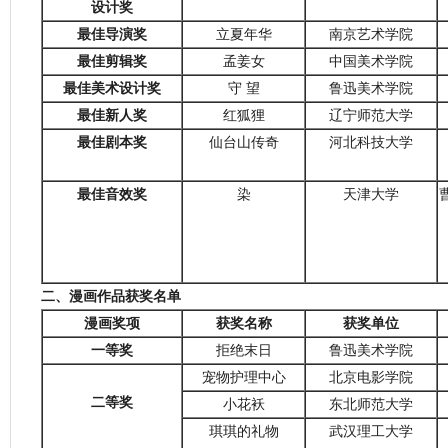
设计奖
最佳导演奖
立夏年华
南京艺术学院
最佳剪辑奖
孟姜女
中国美术学院
最佳美术设计奖
守 望
鲁迅美术学院
最佳新人奖
红狐狸
辽宁师范大学
最佳剧本奖
仙台山传奇
河北科技大学
最佳音效奖
染
天津大学
二、
漫画作品获奖名单
漫画奖项
获奖名称
获奖单位
一等奖
拒绝末日
鲁迅美术学院
宠物护理中心
北京电影学院
二等奖
小花袄
东北师范大学
琪琪的礼物
武汉理工大学