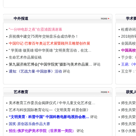
中外报道
学术
"一分钟电影之夜”在霞浦圆满谢幕
杜甫诗词
庆祝俄中建交75周年交响音乐会成功举办！
2018|
中国印记·巴黎百年奥运艺术展暨顾拜旦雕塑创作展
全国高校
“ 学英雄 做英雄 唱中华英雄 ”文明美育活动，在沈…
中国高校
生命艺术作品展征稿
于少非:
第九届济南艺博会|“中国学院奖”摄影与美术作品展…
评论
王易:《
通知:《艺战力量·中国故事》活动
评论
王立平：
艺术教育
获奖
美术教育工作委员会揭牌仪式 / 中华儿童文化艺术促…
师生共荣
艺术与科技国际教育论坛—《文明美育·科普创新》
师生共荣
“文明美育 · 科普中国” 中国科教电影电视协会教…
评论
师生共荣
国奖·原创器乐曲作品大赛
师生共荣
招生:佛罗伦萨美术学院（世界第一美院）
评论
张小夫教