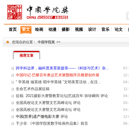
首页
要文
绘画
动漫
摄影
视频
设计
音乐
论文
您现在的位置：
中国学院奖
>>
推荐文章
跨学科边界，融科普美育新篇章——《科技与艺术》杂…
07-
中国印记·巴黎百年奥运艺术展暨顾拜旦雕塑创作展
12-
“ 学英雄 做英雄 唱中华英雄 ”文明美育活动，在沈…
04-
生命艺术作品展征稿
11-
征稿: 2021摄影大赛暨教育论坛|艺战百年·弥珍瞬间
评论
04-
全国高校论文大赛暨文艺高峰论坛
评论
03-
全国高校论文大赛暨文艺高峰论坛
评论
03-
中国(世界)遗产微电影大赛
评论
12-
于少非:《中国学院奖数字绘画作品集》前言
06-