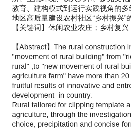
教育、建构模式到运行实践视角的多
地区高质量建设农村社区“乡村振兴”
【关键词】休闲农业农庄；乡村复兴
【Abstract】The rural construction i
"movement of rural building" from "
rural" ,to "new movement of rural buil
agriculture farm" have more than 20
fruitful results of innovative and ent
development in country.
Rural tailored for clipping template 
agriculture, through the investigatio
choice, precipitation and concise fo