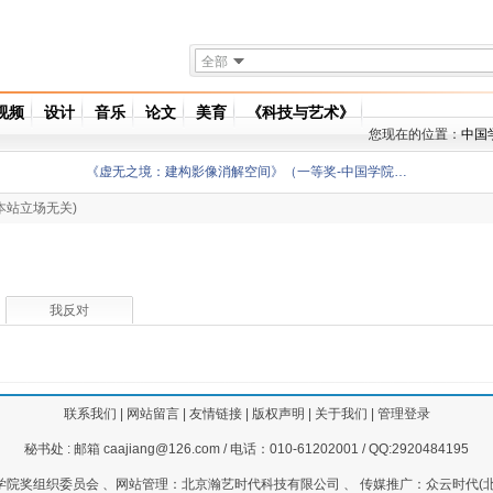
全部
视频
设计
音乐
论文
美育
《科技与艺术》
您现在的位置：
中国
《虚无之境：建构影像消解空间》（一等奖-中国学院…
本站立场无关)
我反对
联系我们
|
网站留言
|
友情链接
|
版权声明
|
关于我们
|
管理登录
秘书处 : 邮箱 caajiang@126.com / 电话：010-61202001 / QQ:2920484195
院奖组织委员会 、网站管理：北京瀚艺时代科技有限公司 、 传媒推广：众云时代(