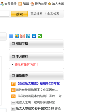
会员登录
RSS
设为首页
加入收藏
高级搜索
全文检索
栏目导航
本月排行
还没有任何内容！
最新推荐
《百佳论文臻选》征稿/2023年度
苗族传统服饰图案文化基因传…
《试论动画剧本的结构》崔玲…
评
论
《虚无之境：建构影像消解空…
论文大赛获奖名单-国奖2018
评论