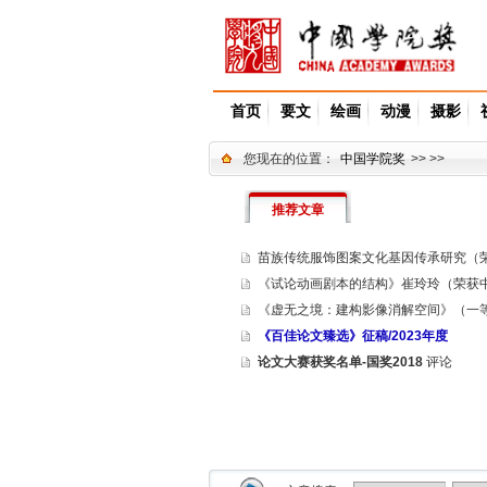
首页
要文
绘画
动漫
摄影
您现在的位置：
中国学院奖
>> >>
推荐文章
苗族传统服饰图案文化基因传承研究（
《试论动画剧本的结构》崔玲玲（荣获
《虚无之境：建构影像消解空间》（一等
《百佳论文臻选》征稿/2023年度
论文大赛获奖名单-国奖2018
评论