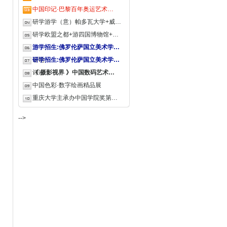
中国印记·巴黎百年奥运艺术…
研学游学（意）帕多瓦大学+威…
研学欧盟之都+游四国博物馆+…
游学招生:佛罗伦萨国立美术学…
评论
研学招生:佛罗伦萨国立美术学…
评论
《 摄影视界 》中国数码艺术…
中国色彩·数字绘画精品展
重庆大学主承办中国学院奖第…
-->