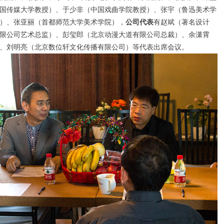
国传媒大学
教授
）、
于少非（中国戏曲学院
教授
）、张宇（鲁迅美术学
）
、张亚丽（首都师范大学美术学院）
，
公司代表
有
赵斌（著名设计
限公司艺术总监）
、彭玺郎（北京动漫大道有限公司总裁
）
、余潇霄
、刘明亮（北京数位轩文化传播有限公司
）
等代表出席会议。