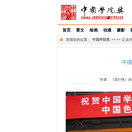
首页
要文
绘画
动漫
摄影
您现在的位置：
中国学院奖
>> >>
正文
中
作者：
《流行色》杂