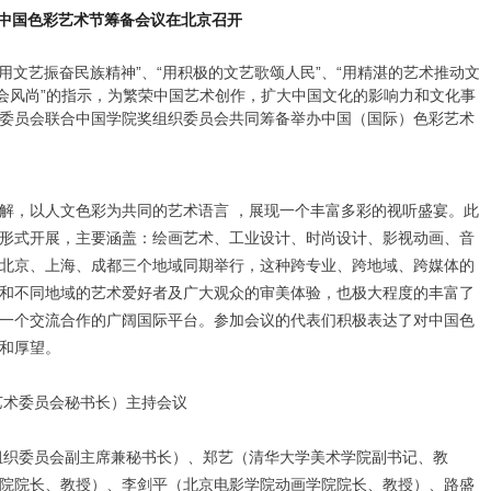
中国色彩艺术节筹备会议在北京召开
用文艺振奋民族精神”、“用积极的文艺歌颂人民”、“用精湛的艺术推动文
社会风尚”的指示，为繁荣中国艺术创作，扩大中国文化的影响力和文化事
委员会联合中国学院奖组织委员会共同筹备举办
中国（国际）色彩艺术
解，以人文色彩为共同的艺术语言
，展现一个丰富多彩的视听盛宴。此
形式开展，主要涵盖：
绘画艺术、
工业设计、时尚设计、影视动画、音
北京、上海、成都三个地域同期举行，这种跨专业、跨地域、跨媒体的
和不同地域的艺术爱好者及广大观众的审美体验，也极大程度的丰富了
一个交流合作的广阔国际平台。
参加会议的代表们积极表达了对中国色
和厚望。
艺术委员会秘书长）
主持
会议
组织委员会副主席兼秘书长
）
、郑艺（清华大学美术学院副书记
、
教
院院长、
教授
）、
李剑平（北京电影学院动画学院
院长、教授
）、
路盛